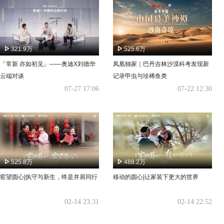
321.9万
525.6万
「常新 亦如初见」——奥迪X刘德华
凤凰独家｜巴丹吉林沙漠科考发现新
云端对谈
记录甲虫与珍稀鱼类
07-27 17:06
07-22 12:30
525.8万
488.2万
窑望圆心|执守与新生，终是并肩同行
移动的圆心|让家装下更大的世界
02-14 23:31
02-14 22:52